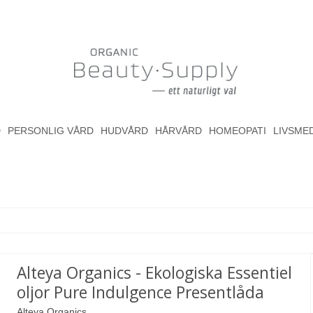
D
PERSONLIG VÅRD
HUDVÅRD
HÅRVÅRD
HOMEOPATI
LIVSME
Alteya Organics - Ekologiska Essentiel
oljor Pure Indulgence Presentlåda
Alteya Organics