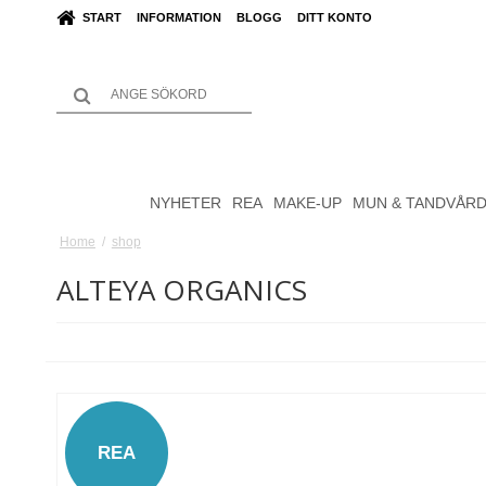
START
INFORMATION
BLOGG
DITT KONTO
NYHETER
REA
MAKE-UP
MUN & TANDVÅR
Home
/
shop
ALTEYA ORGANICS
REA