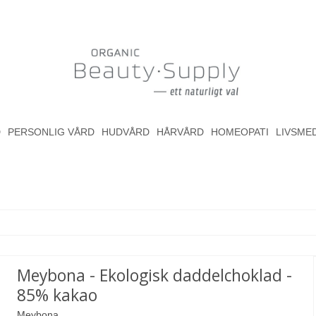
D
PERSONLIG VÅRD
HUDVÅRD
HÅRVÅRD
HOMEOPATI
LIVSME
Meybona - Ekologisk daddelchoklad -
85% kakao
Meybona