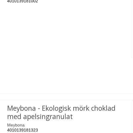
4010139181002
Meybona - Ekologisk mörk choklad
med apelsingranulat
Meybona
4010139181323