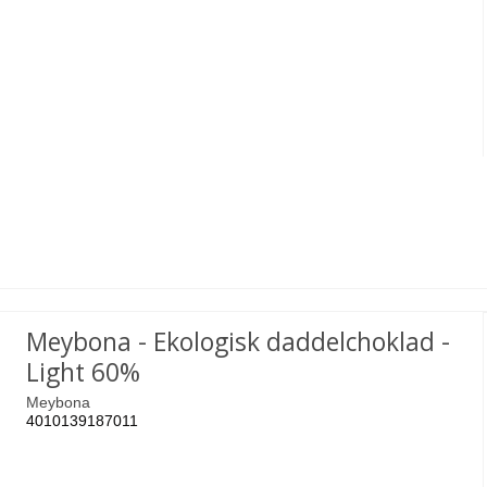
Meybona - Ekologisk daddelchoklad -
Light 60%
Meybona
4010139187011