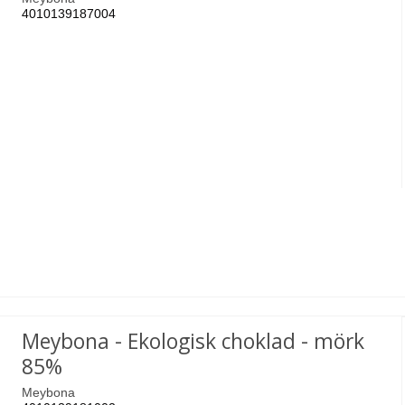
4010139187004
Meybona - Ekologisk choklad - mörk
85%
Meybona