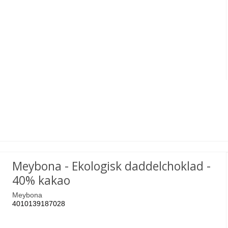
Meybona - Ekologisk daddelchoklad -
40% kakao
Meybona
4010139187028