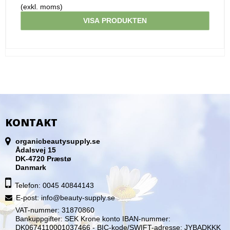
(exkl. moms)
VISA PRODUKTEN
KONTAKT
organicbeautysupply.se
Ådalsvej 15
DK-4720 Præstø
Danmark
Telefon: 0045 40844143
E-post
:
info@beauty-supply.se
VAT-nummer: 31870860
Bankuppgifter: SEK Krone konto IBAN-nummer:
DK0674110001037466 - BIC-kode/SWIFT-adresse: JYBADKKK