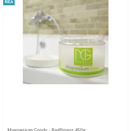
REA
Magnesium Goods - Badflingor 450g