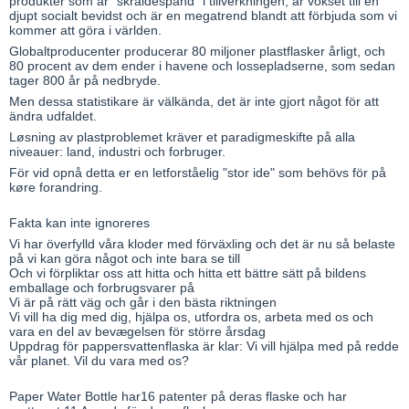
produkter som är "skraldespand" i tillverkningen, är vokset till en
djupt socialt bevidst och är en megatrend blandt att förbjuda som vi
kommer att göra i världen.
Globaltproducenter producerar 80 miljoner plastflasker årligt, och
80 procent av dem ender i havene och lossepladserne, som sedan
tager 800 år på nedbryde.
Men dessa statistikare är välkända, det är inte gjort något för att
ändra udfaldet.
Løsning av plastproblemet kräver et paradigmeskifte på alla
niveauer: land, industri och forbruger.
För vid opnå detta er en letforståelig "stor ide" som behövs för på
køre forandring.
Fakta kan inte ignoreres
Vi har överfylld våra kloder med förväxling och det är nu så belaste
på vi kan göra något och inte bara se till
Och vi förpliktar oss att hitta och hitta ett bättre sätt på bildens
emballage och forbrugsvarer på
Vi är på rätt väg och går i den bästa riktningen
Vi vill ha dig med dig, hjälpa os, utfordra os, arbeta med os och
vara en del av bevægelsen för större årsdag
Uppdrag för pappersvattenflaska är klar: Vi vill hjälpa med på redde
vår planet. Vil du vara med os?
Paper Water Bottle har16 patenter på deras flaske och har