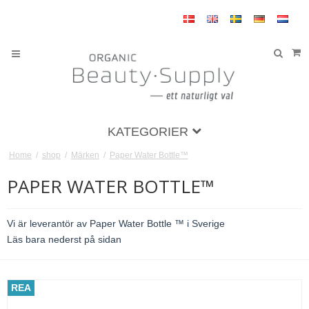
KATEGORIER
Home
/
shop
/
Märken
/
Paper Water Bottle™
PAPER WATER BOTTLE™
Vi är leverantör av Paper Water Bottle ™ i Sverige
Läs bara nederst på sidan
REA