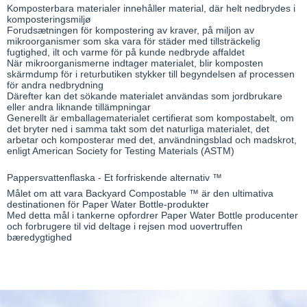
Komposterbara materialer innehåller material, där helt nedbrydes i
komposteringsmiljø
Forudsætningen för kompostering av kraver, på miljon av
mikroorganismer som ska vara för städer med tillsträckelig
fugtighed, ilt och varme för på kunde nedbryde affaldet
När mikroorganismerne indtager materialet, blir komposten
skärmdump för i returbutiken stykker till begyndelsen af ​​processen
för andra nedbrydning
Därefter kan det sökande materialet användas som jordbrukare
eller andra liknande tillämpningar
Generellt är emballagematerialet certifierat som kompostabelt, om
det bryter ned i samma takt som det naturliga materialet, det
arbetar och komposterar med det, användningsblad och madskrot,
enligt American Society for Testing Materials (ASTM)
Pappersvattenflaska - Et forfriskende alternativ ™
Målet om att vara Backyard Compostable ™ är den ultimativa
destinationen för Paper Water Bottle-produkter
Med detta mål i tankerne opfordrer Paper Water Bottle producenter
och forbrugere til vid deltage i rejsen mod uovertruffen
bæredygtighed