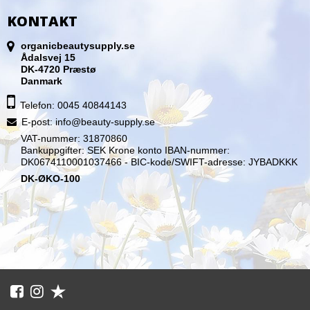
KONTAKT
organicbeautysupply.se
Ådalsvej 15
DK-4720 Præstø
Danmark
Telefon: 0045 40844143
E-post
:
info@beauty-supply.se
VAT-nummer: 31870860
Bankuppgifter: SEK Krone konto IBAN-nummer:
DK0674110001037466 - BIC-kode/SWIFT-adresse: JYBADKKK
DK-ØKO-100