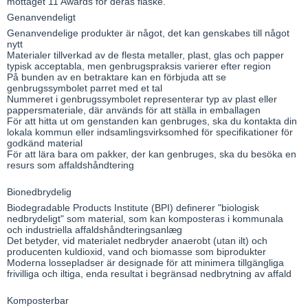
mottaget 11 Awards för deras flaske.
Genanvendeligt
Genanvendelige produkter är något, det kan genskabes till något
nytt
Materialer tillverkad av de flesta metaller, plast, glas och papper
typisk acceptabla, men genbrugspraksis varierer efter region
På bunden av en betraktare kan en förbjuda att se
genbrugssymbolet parret med et tal
Nummeret i genbrugssymbolet representerar typ av plast eller
pappersmateriale, där används för att ställa in emballagen
För att hitta ut om genstanden kan genbruges, ska du kontakta din
lokala kommun eller indsamlingsvirksomhed för specifikationer för
godkänd material
För att lära bara om pakker, der kan genbruges, ska du besöka en
resurs som affaldshåndtering
Bionedbrydelig
Biodegradable Products Institute (BPI) definerer "biologisk
nedbrydeligt" som material, som kan komposteras i kommunala
och industriella affaldshåndteringsanlæg
Det betyder, vid materialet nedbryder anaerobt (utan ilt) och
producenten kuldioxid, vand och biomasse som biprodukter
Moderna lossepladser är designade för att minimera tillgängliga
frivilliga och iltiga, enda resultat i begränsad nedbrytning av affald
Komposterbar