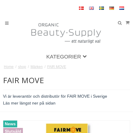
KATEGORIER
Home
/
shop
/
Märken
/
FAIR MOVE
FAIR MOVE
Vi är leverantör och distributör för FAIR MOVE i Sverige
Läs mer längst ner på sidan
News
Slutsåld