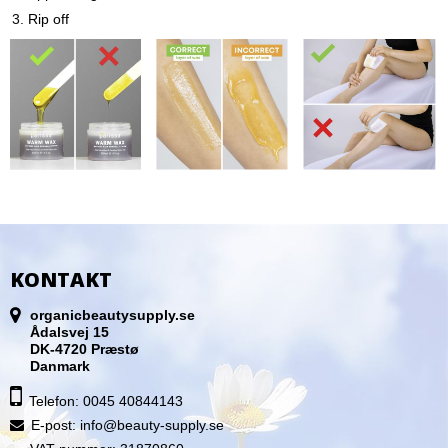
Rip off
KONTAKT
organicbeautysupply.se
Ådalsvej 15
DK-4720 Præstø
Danmark
Telefon: 0045 40844143
E-post
:
info@beauty-supply.se