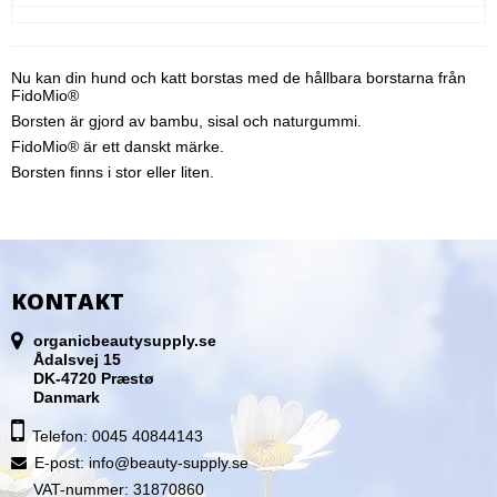
Nu kan din hund och katt borstas med de hållbara borstarna från
FidoMio®
Borsten är gjord av bambu, sisal och naturgummi.
FidoMio® är ett danskt märke.
Borsten finns i stor eller liten.
KONTAKT
organicbeautysupply.se
Ådalsvej 15
DK-4720 Præstø
Danmark
Telefon: 0045 40844143
E-post
:
info@beauty-supply.se
VAT-nummer: 31870860