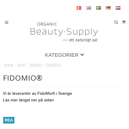
KATEGORIER
Home
/
shop
/
Märken
/
FidoMio®
FIDOMIO®
Vi är leverantör av FidoMio® i Sverige
Läs mer längst ner på sidan
REA