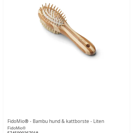
FidoMio® - Bambu hund & kattborste - Liten
FidoMio®
5745000267018