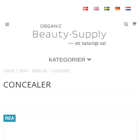
KATEGORIER
Home
/
shop
/
Make-up
/
Concealer
CONCEALER
REA