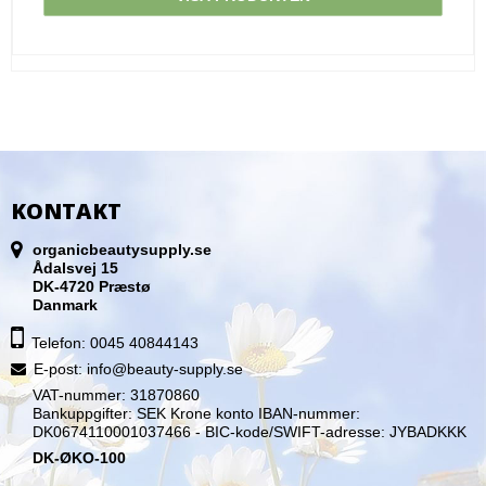
KONTAKT
organicbeautysupply.se
Ådalsvej 15
DK-4720 Præstø
Danmark
Telefon: 0045 40844143
E-post
:
info@beauty-supply.se
VAT-nummer: 31870860
Bankuppgifter: SEK Krone konto IBAN-nummer:
DK0674110001037466 - BIC-kode/SWIFT-adresse: JYBADKKK
DK-ØKO-100