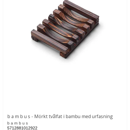
b a m b u s - Mörkt tvålfat i bambu med urfasning
b a m b u s
5712881012922