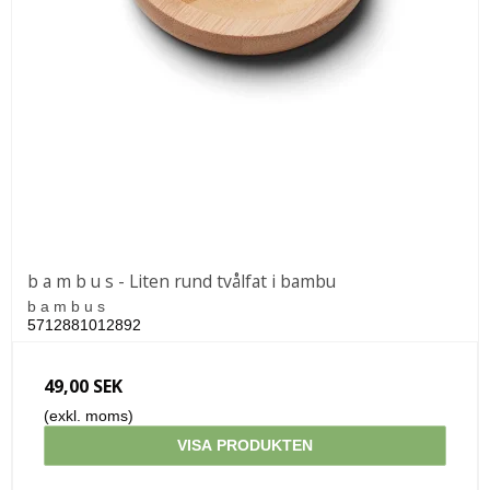
b a m b u s - Liten rund tvålfat i bambu
b a m b u s
5712881012892
49,00 SEK
(exkl. moms)
VISA PRODUKTEN