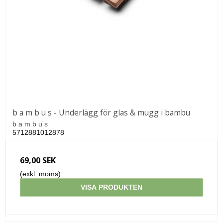
b a m b u s - Underlägg för glas & mugg i bambu
b a m b u s
5712881012878
69,00 SEK
(exkl. moms)
VISA PRODUKTEN