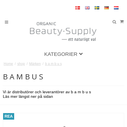
KATEGORIER
Home
/
shop
/
Märken
/
b a m b u s
B A M B U S
Vi är distributörer och leverantörer av b a m b u s
Läs mer längst ner på sidan
REA