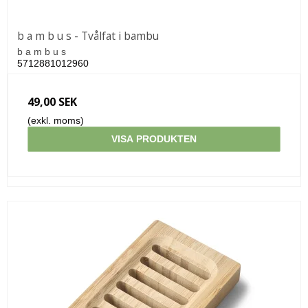
b a m b u s - Tvålfat i bambu
b a m b u s
5712881012960
49,00 SEK
(exkl. moms)
VISA PRODUKTEN