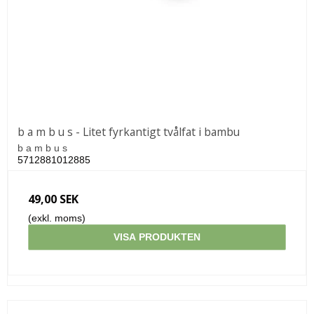
b a m b u s - Litet fyrkantigt tvålfat i bambu
b a m b u s
5712881012885
49,00 SEK
(exkl. moms)
VISA PRODUKTEN