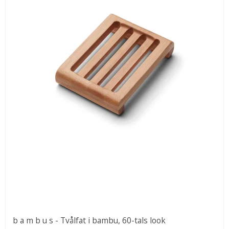
b a m b u s - Tvålfat i bambu, 60-tals look