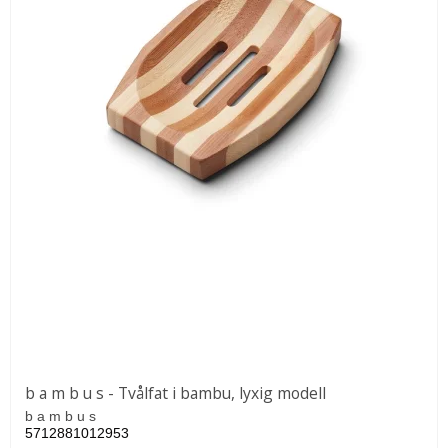
b a m b u s - Tvålfat i bambu, lyxig modell
b a m b u s
5712881012953