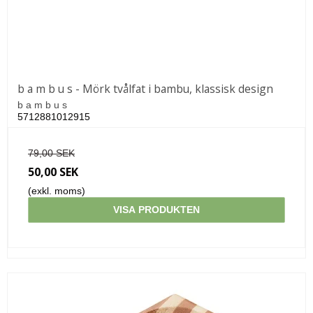
b a m b u s - Mörk tvålfat i bambu, klassisk design
b a m b u s
5712881012915
79,00 SEK
50,00 SEK
(exkl. moms)
VISA PRODUKTEN