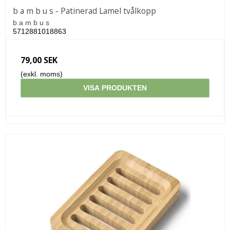
b a m b u s - Patinerad Lamel tvålkopp
b a m b u s
5712881018863
79,00 SEK
(exkl. moms)
VISA PRODUKTEN