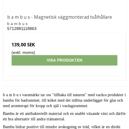
b a m b u s - Magnetisk väggmonterad tvålhållare
b a m b u s
5712881118863
139,00 SEK
(exkl. moms)
VISA PRODUKTEN
b a m b u s varumärke tar oss "tillbaka till naturen" med vackra produkter i
bambu för badrummet, till köket med det tidlösa underlägget för glas och
med aromterapi för kropp och själ i vardagsrummet.
Bambu är ett antibakteriellt material och en snabbt växande växt och därför
ett bra alternativ till andra trämaterial.
Bambu bidrar positivt till mindre avskogning av träd, vilket är en direkt