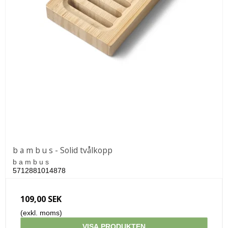
b a m b u s - Solid tvålkopp
b a m b u s
5712881014878
109,00 SEK
(exkl. moms)
VISA PRODUKTEN