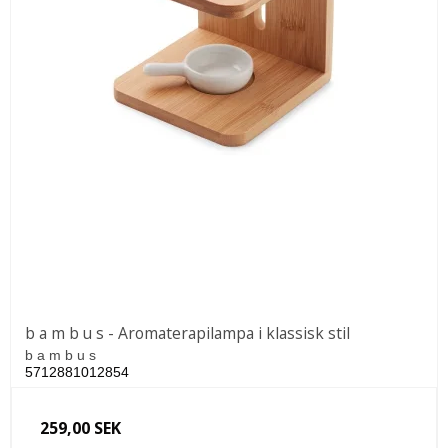
b a m b u s - Aromaterapilampa i klassisk stil
b a m b u s
5712881012854
259,00 SEK