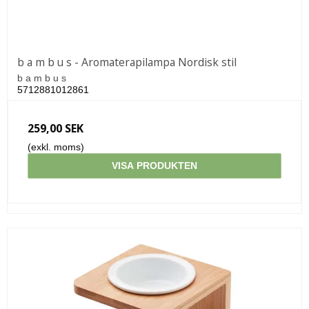
b a m b u s - Aromaterapilampa Nordisk stil
b a m b u s
5712881012861
259,00 SEK
(exkl. moms)
VISA PRODUKTEN