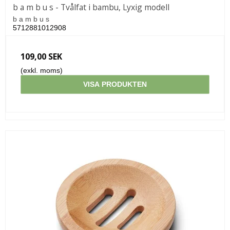
b a m b u s - Tvålfat i bambu, Lyxig modell
b a m b u s
5712881012908
109,00 SEK
(exkl. moms)
VISA PRODUKTEN