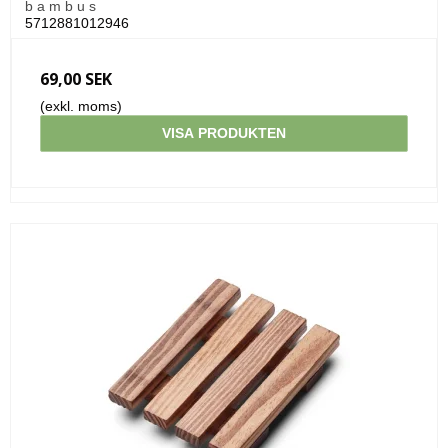
b a m b u s
5712881012946
69,00 SEK
(exkl. moms)
VISA PRODUKTEN