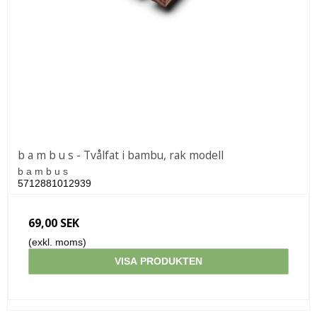
b a m b u s - Tvålfat i bambu, rak modell
b a m b u s
5712881012939
69,00 SEK
(exkl. moms)
VISA PRODUKTEN