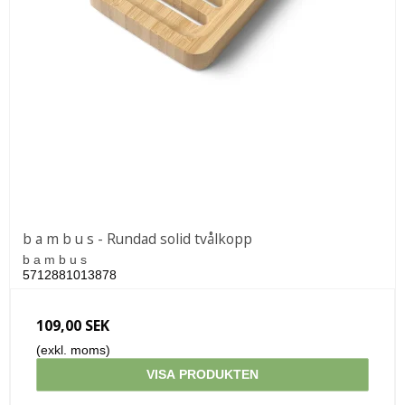
b a m b u s - Rundad solid tvålkopp
b a m b u s
5712881013878
109,00 SEK
(exkl. moms)
VISA PRODUKTEN