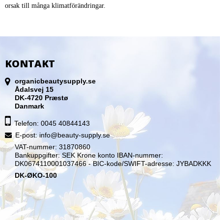
orsak till många klimatförändringar.
KONTAKT
organicbeautysupply.se
Ådalsvej 15
DK-4720 Præstø
Danmark
Telefon: 0045 40844143
E-post
:
info@beauty-supply.se
VAT-nummer: 31870860
Bankuppgifter: SEK Krone konto IBAN-nummer:
DK0674110001037466 - BIC-kode/SWIFT-adresse: JYBADKKK
DK-ØKO-100