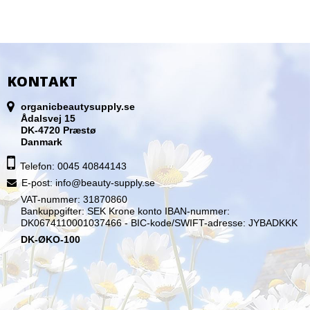
KONTAKT
organicbeautysupply.se
Ådalsvej 15
DK-4720 Præstø
Danmark
Telefon: 0045 40844143
E-post
:
info@beauty-supply.se
VAT-nummer: 31870860
Bankuppgifter: SEK Krone konto IBAN-nummer:
DK0674110001037466 - BIC-kode/SWIFT-adresse: JYBADKKK
DK-ØKO-100