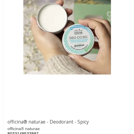
officina® naturae - Deodorant - Spicy
officina® naturae
8033148533897