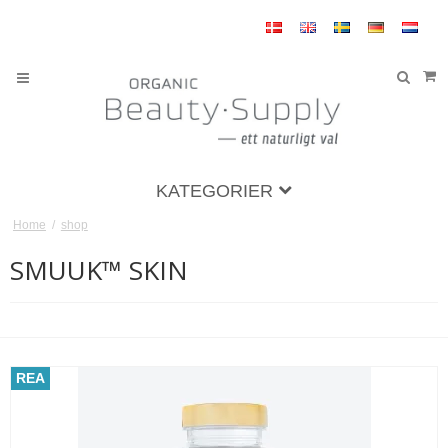
KATEGORIER
Home
/
shop
SMUUK™ SKIN
REA