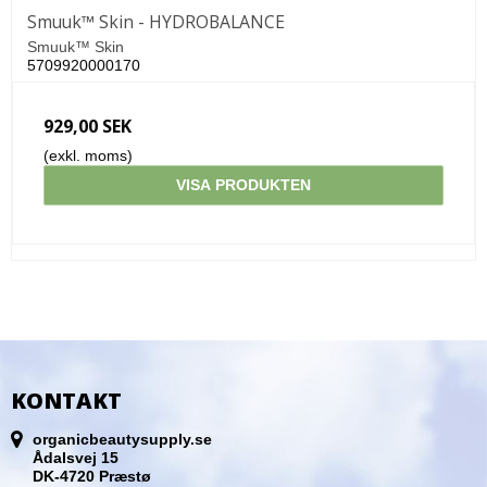
Smuuk™ Skin - HYDROBALANCE
Smuuk™ Skin
5709920000170
929,00 SEK
(exkl. moms)
VISA PRODUKTEN
KONTAKT
organicbeautysupply.se
Ådalsvej 15
DK-4720 Præstø