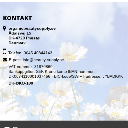
KONTAKT
organicbeautysupply.se
Ådalsvej 15
DK-4720 Præstø
Danmark
Telefon: 0045 40844143
E-post
:
info@beauty-supply.se
VAT-nummer: 31870860
Bankuppgifter: SEK Krone konto IBAN-nummer:
DK0674110001037466 - BIC-kode/SWIFT-adresse: JYBADKKK
DK-ØKO-100