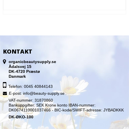
KONTAKT
organicbeautysupply.se
Ådalsvej 15
DK-4720 Præstø
Danmark
Telefon: 0045 40844143
E-post
:
info@beauty-supply.se
VAT-nummer: 31870860
Bankuppgifter: SEK Krone konto IBAN-nummer:
DK0674110001037466 - BIC-kode/SWIFT-adresse: JYBADKKK
DK-ØKO-100