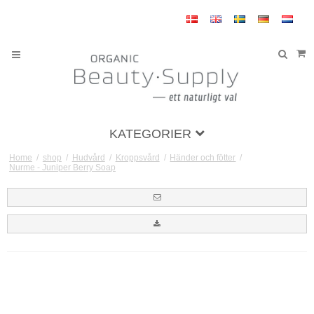
KATEGORIER
Home
/
shop
/
Hudvård
/
Kroppsvård
/
Händer och fötter
/
Nurme - Juniper Berry Soap