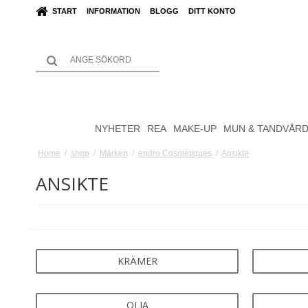
START
INFORMATION
BLOGG
DITT KONTO
NYHETER
REA
MAKE-UP
MUN & TANDVÅR
Home
/
shop
/
Märken
/
endro Cosmétiques
/
Ansikte
ANSIKTE
KRÄMER
OLJA