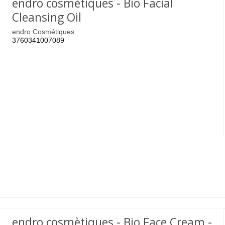
endro cosmètiques - Bio Facial
Cleansing Oil
endro Cosmétiques
3760341007089
endro cosmètiques - Bio Face Cream -