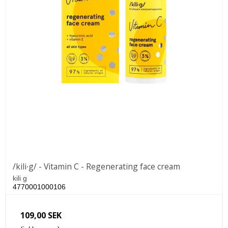
/kili∙g/ - Vitamin C - Regenerating face cream
kili g
4770001000106
109,00 SEK