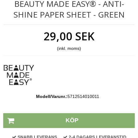
BEAUTY MADE EASY® - ANTI-
SHINE PAPER SHEET - GREEN
29,00 SEK
(inkl. moms)
Modell/Varunr.:
5712514010011
Lagerstatus:
På lager
KÖP
SNABB LEVERANS
2-4 DAGARS LEVERANSTID