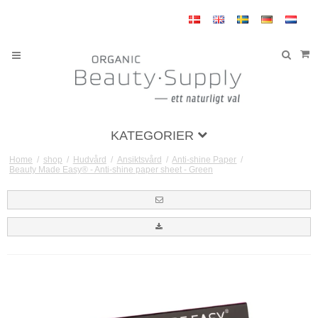
KATEGORIER
Home
/
shop
/
Hudvård
/
Ansiktsvård
/
Anti-shine Paper
/
Beauty Made Easy® - Anti-shine paper sheet - Green