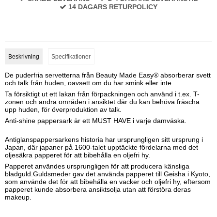
14 DAGARS RETURPOLICY
Beskrivning
Specifikationer
De puderfria servetterna från Beauty Made Easy® absorberar svett
och talk från huden, oavsett om du har smink eller inte.
Ta försiktigt ut ett lakan från förpackningen och använd i t.ex. T-
zonen och andra områden i ansiktet där du kan behöva fräscha
upp huden, för överproduktion av talk.
Anti-shine pappersark är ett MUST HAVE i varje damväska.
Antiglanspappersarkens historia har ursprungligen sitt ursprung i
Japan, där japaner på 1600-talet upptäckte fördelarna med det
oljesäkra papperet för att bibehålla en oljefri hy.
Papperet användes ursprungligen för att producera känsliga
bladguld.Guldsmeder gav det använda papperet till Geisha i Kyoto,
som använde det för att bibehålla en vacker och oljefri hy, eftersom
papperet kunde absorbera ansiktsolja utan att förstöra deras
makeup.