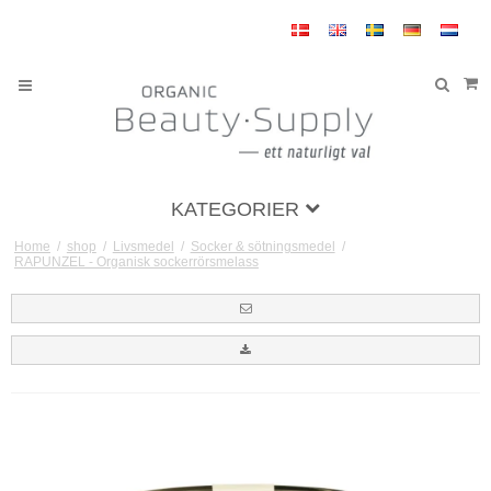
KATEGORIER
Home
/
shop
/
Livsmedel
/
Socker & sötningsmedel
/
RAPUNZEL - Organisk sockerrörsmelass