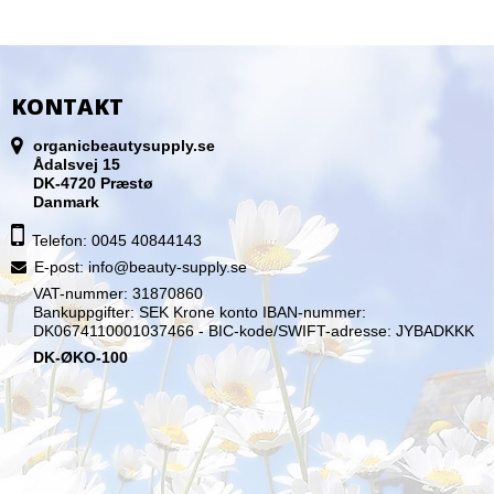
KONTAKT
organicbeautysupply.se
Ådalsvej 15
DK-4720 Præstø
Danmark
Telefon: 0045 40844143
E-post
:
info@beauty-supply.se
VAT-nummer: 31870860
Bankuppgifter: SEK Krone konto IBAN-nummer:
DK0674110001037466 - BIC-kode/SWIFT-adresse: JYBADKKK
DK-ØKO-100