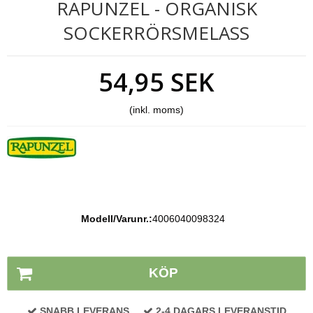
RAPUNZEL - ORGANISK
SOCKERRÖRSMELASS
54,95 SEK
(inkl. moms)
Modell/Varunr.:
4006040098324
Lagerstatus:
På lager
KÖP
SNABB LEVERANS
2-4 DAGARS LEVERANSTID