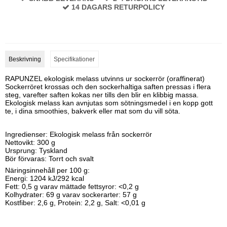
14 DAGARS RETURPOLICY
Beskrivning
Specifikationer
RAPUNZEL ekologisk melass utvinns ur sockerrör (
oraffinerat)
Sockerröret krossas och den sockerhaltiga saften pressas i flera
steg, varefter saften kokas ner tills den blir en klibbig massa.
Ekologisk melass kan avnjutas som sötningsmedel i en kopp gott
te, i dina smoothies, bakverk eller mat som du vill söta.
Ingredienser: Ekologisk melass från sockerrör
Nettovikt: 300 g
Ursprung: Tyskland
Bör förvaras: Torrt och svalt
Näringsinnehåll per 100 g:
Energi: 1204 kJ/292 kcal
Fett: 0,5 g varav mättade fettsyror: <0,2 g
Kolhydrater: 69 g varav sockerarter: 57 g
Kostfiber: 2,6 g, Protein: 2,2 g, Salt: <0,01 g