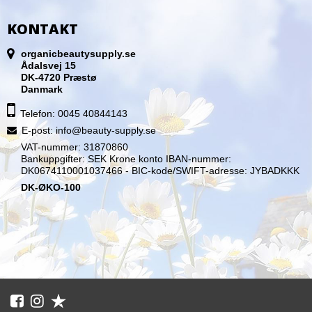
KONTAKT
organicbeautysupply.se
Ådalsvej 15
DK-4720 Præstø
Danmark
Telefon: 0045 40844143
E-post
:
info@beauty-supply.se
VAT-nummer: 31870860
Bankuppgifter: SEK Krone konto IBAN-nummer:
DK0674110001037466 - BIC-kode/SWIFT-adresse: JYBADKKK
DK-ØKO-100