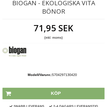
BIOGAN - EKOLOGISKA VITA
BÖNOR
71,95 SEK
(inkl. moms)
Modell/Varunr.:
5704297130420
Lagerstatus:
På lager
KÖP
SNABB LEVERANS
2-4 DAGARS LEVERANSTID