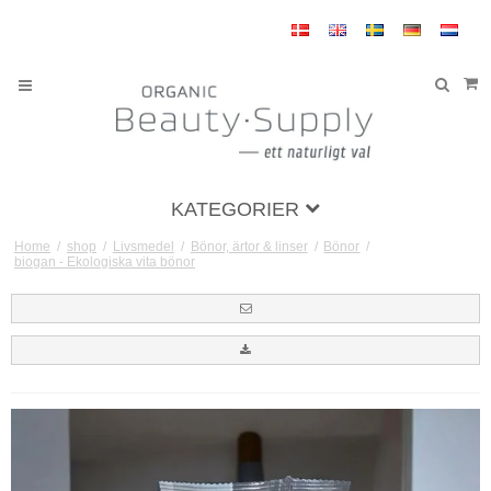
KATEGORIER
Home
/
shop
/
Livsmedel
/
Bönor, ärtor & linser
/
Bönor
/
biogan - Ekologiska vita bönor