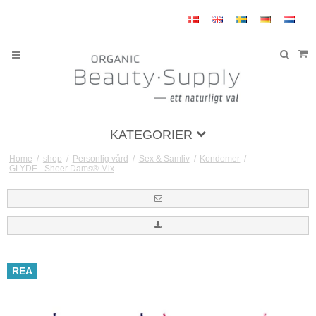
KATEGORIER
Home
/
shop
/
Personlig vård
/
Sex & Samliv
/
Kondomer
/
GLYDE - Sheer Dams® Mix
REA