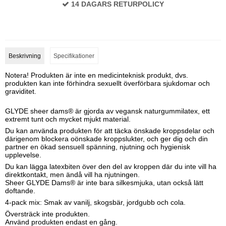
14 DAGARS RETURPOLICY
Beskrivning
Specifikationer
Notera! Produkten är inte en medicinteknisk produkt, dvs.
produkten kan inte förhindra sexuellt överförbara sjukdomar och
graviditet.
GLYDE sheer dams® är gjorda av vegansk naturgummilatex, ett
extremt tunt och mycket mjukt material.
Du kan använda produkten för att täcka önskade kroppsdelar och
därigenom blockera oönskade kroppslukter, och ger dig och din
partner en ökad sensuell spänning, njutning och hygienisk
upplevelse.
Du kan lägga latexbiten över den del av kroppen där du inte vill ha
direktkontakt, men ändå vill ha njutningen.
Sheer GLYDE Dams® är inte bara silkesmjuka, utan också lätt
doftande.
4-pack mix: Smak av vanilj, skogsbär, jordgubb och cola.
Översträck inte produkten.
Använd produkten endast en gång.