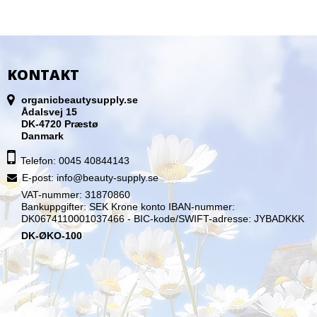
KONTAKT
organicbeautysupply.se
Ådalsvej 15
DK-4720 Præstø
Danmark
Telefon: 0045 40844143
E-post
:
info@beauty-supply.se
VAT-nummer: 31870860
Bankuppgifter: SEK Krone konto IBAN-nummer:
DK0674110001037466 - BIC-kode/SWIFT-adresse: JYBADKKK
DK-ØKO-100