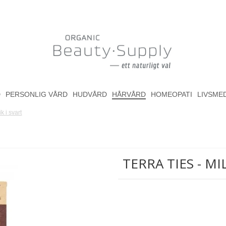
D
PERSONLIG VÅRD
HUDVÅRD
HÅRVÅRD
HOMEOPATI
LIVSME
ik i svart
TERRA TIES - M