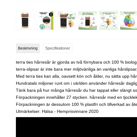
Beskrivning
Specifikationer
terra ties hårresår är gjorda av två förnybara och 100 % biol
terra-slipsar är inte bara mer miljövänliga än vanliga hårslipsa
Med terra ties kan alla, oavsett kön och ålder, nu sätta upp hår
Hundratals miljoner runt om i världen använder hårresår daglige
Tänk bara på hur många hårresår du har tappat eller slängt s
Förpackningen innehåller 27 stycken. hårresår med en tjocklek
Förpackningen är dessutom 100 % plastfri och tillverkad av åt
Utmärkelser: Hälsa - Hemprisvinnare 2020