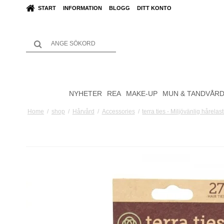
START
INFORMATION
BLOGG
DITT KONTO
NYHETER
REA
MAKE-UP
MUN & TANDVÅR
Home
/
shop
/
Hårvård
/
Accessories
/
terra ties - Miljövänlig hårelast