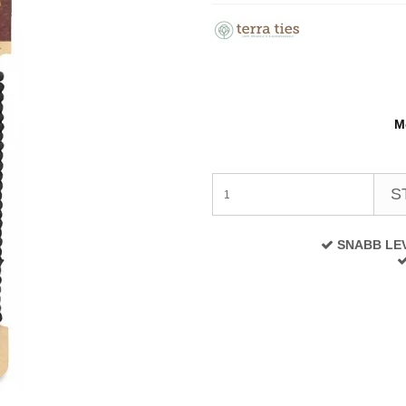
M
S
SNABB LE