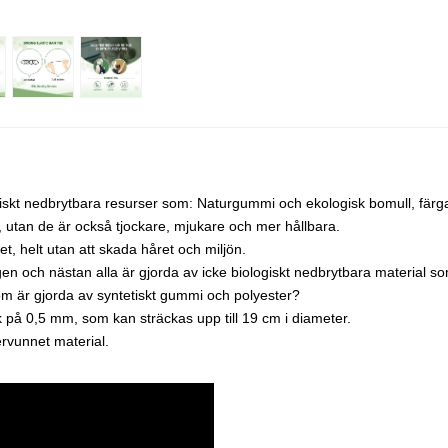
ogiskt nedbrytbara resurser som: Naturgummi och ekologisk bomull, fär
r, utan de är också tjockare, mjukare och mer hållbara.
et, helt utan att skada håret och miljön.
n och nästan alla är gjorda av icke biologiskt nedbrytbara material som
om är gjorda av syntetiskt gummi och polyester?
 på 0,5 mm, som kan sträckas upp till 19 cm i diameter.
ervunnet material.