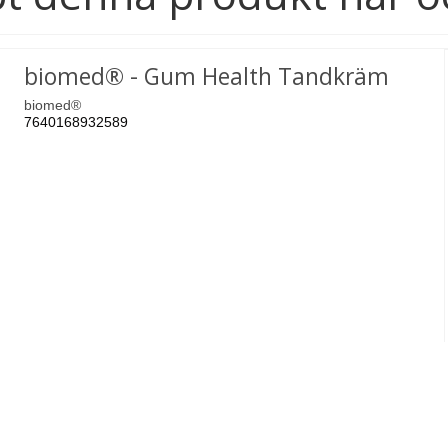
biomed® - Gum Health Tandkräm
biomed®
7640168932589