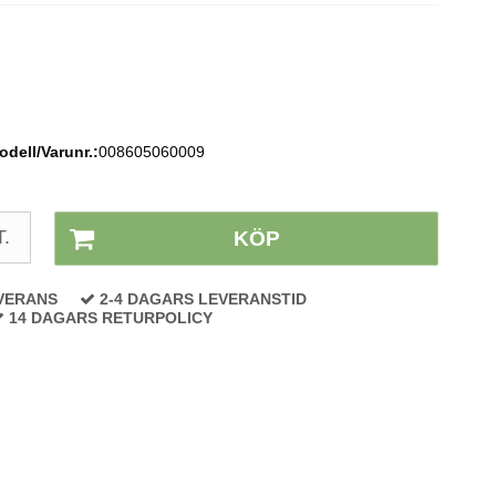
odell/Varunr.:
008605060009
Lagerstatus:
På lager
T.
KÖP
VERANS
2-4 DAGARS LEVERANSTID
14 DAGARS RETURPOLICY