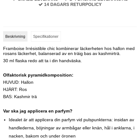
14 DAGARS RETURPOLICY
Beskrivning
Specifikationer
Framboise Irrésistible chic kombinerar läckerheten hos hallon med
rosans läckerhet, balanserad av en träig bas av kashmirträ.
30 ml flaska redo att ta i din handväska.
Olfaktorisk pyramidkomposition:
HUVUD: Hallon
HJÄRT: Ros
BAS: Kashmir trä
Var ska jag applicera en parfym?
Idealet är att applicera din parfym vid pulspunkterna: insidan av
handlederna, böjningar av armbågar eller knän, hål i anklarna, i
nacken, bakom och under öronen