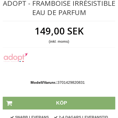
ADOPT - FRAMBOISE IRRÉSISTIBLE
EAU DE PARFUM
149,00 SEK
(inkl. moms)
Modell/Varunr.:
3701429820831
Lagerstatus:
På lager
KÖP
SNABB LEVERANS
2-4 DAGARS LEVERANSTID