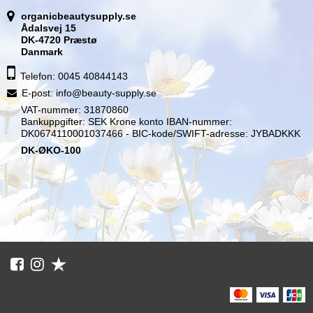
organicbeautysupply.se
Ådalsvej 15
DK-4720 Præstø
Danmark
Telefon: 0045 40844143
E-post
:
info@beauty-supply.se
VAT-nummer: 31870860
Bankuppgifter: SEK Krone konto IBAN-nummer:
DK0674110001037466 - BIC-kode/SWIFT-adresse: JYBADKKK
DK-ØKO-100