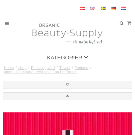
KATEGORIER
Home
/
shop
/
Personlig vård
/
Trivsel
/
Parfume
/
adopt - Framboise irrésistible Eau De Parfum