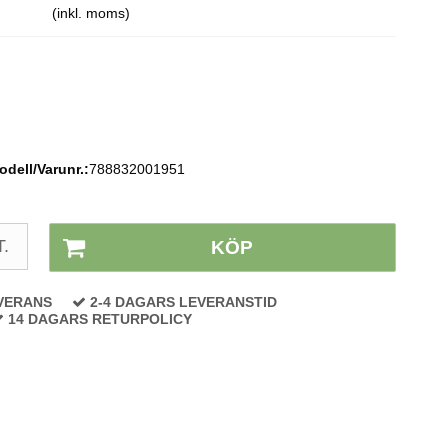
(inkl. moms)
odell/Varunr.:
788832001951
Lagerstatus:
På lager
T.
KÖP
VERANS
2-4 DAGARS LEVERANSTID
14 DAGARS RETURPOLICY