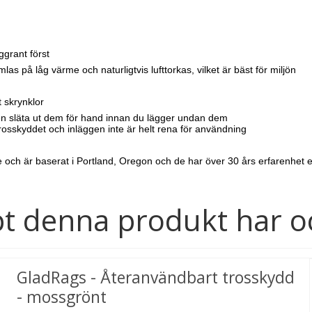
ggrant först
s på låg värme och naturligtvis lufttorkas, vilket är bäst för miljön
t skrynklor
en släta ut dem för hand innan du lägger undan dem
rosskyddet och inläggen inte är helt rena för användning
h är baserat i Portland, Oregon och de har över 30 års erfarenhet er
t denna produkt har o
GladRags - Återanvändbart trosskydd
- mossgrönt