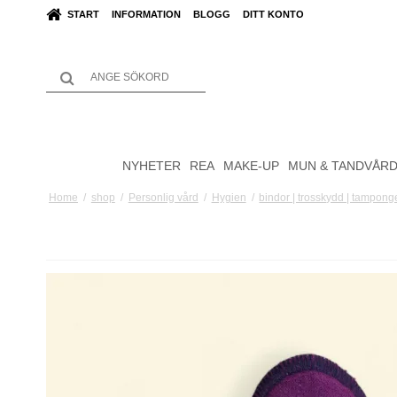
START
INFORMATION
BLOGG
DITT KONTO
NYHETER
REA
MAKE-UP
MUN & TANDVÅR
Home
/
shop
/
Personlig vård
/
Hygien
/
bindor | trosskydd | tampong