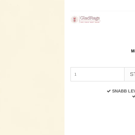
M
S
SNABB LE