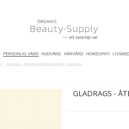
D
PERSONLIG VÅRD
HUDVÅRD
HÅRVÅRD
HOMEOPATI
LIVSME
er
/
Gladrags - Återanvändbart trosskydd - bordeaux
GLADRAGS - Å