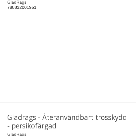
GladRags
788832001951
Gladrags - Återanvändbart trosskydd
- persikofärgad
GladRags