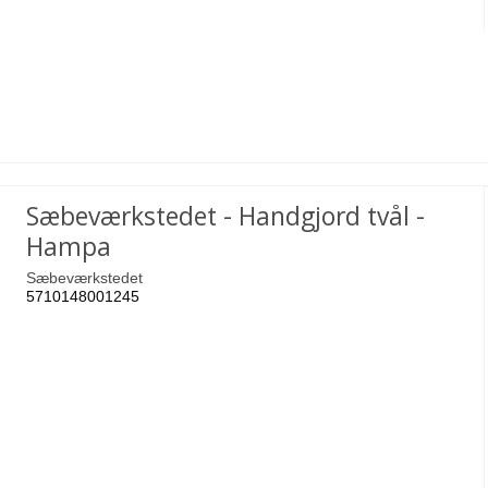
Sæbeværkstedet - Handgjord tvål -
Hampa
Sæbeværkstedet
5710148001245