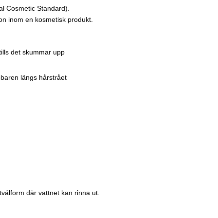
ral Cosmetic Standard).
tion inom en kosmetisk produkt.
tills det skummar upp
baren längs hårstrået
tvålform där vattnet kan rinna ut.