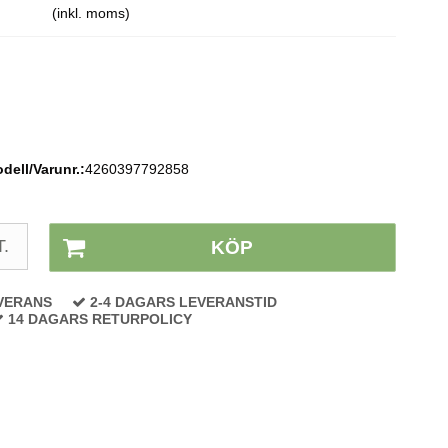
(inkl. moms)
dell/Varunr.:
4260397792858
Lagerstatus:
På lager
T.
KÖP
VERANS
2-4 DAGARS LEVERANSTID
14 DAGARS RETURPOLICY