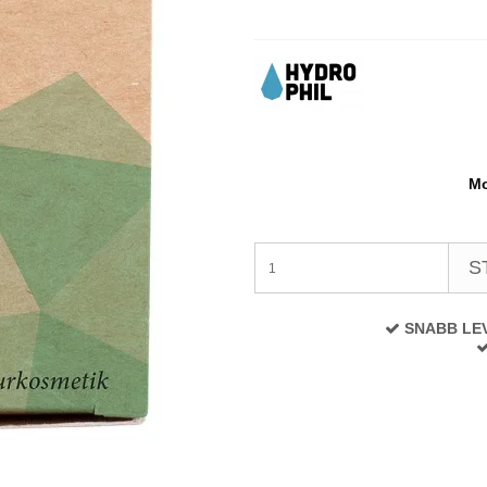
Mo
S
SNABB LE