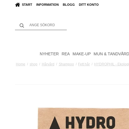
START
INFORMATION
BLOGG
DITT KONTO
NYHETER
REA
MAKE-UP
MUN & TANDVÅR
Home
/
shop
/
Hårvård
/
Shampoo
/
Fett hår
/
HYDROPHIL - Ekologis