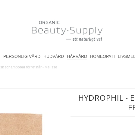
D
PERSONLIG VÅRD
HUDVÅRD
HÅRVÅRD
HOMEOPATI
LIVSME
k schampobar för fet hår - Melisse
HYDROPHIL - 
F