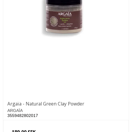
Argaïa - Natural Green Clay Powder
ARGAÏA
3559482802017
189,00 SEK