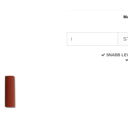
Mo
S
SNABB LE