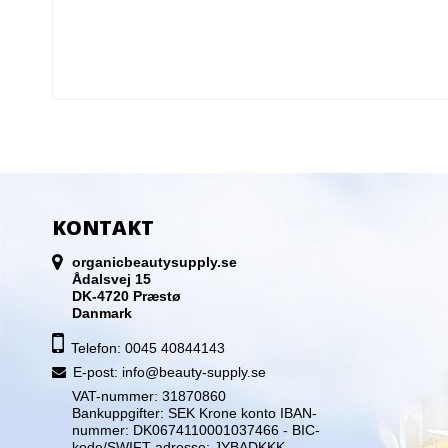
KONTAKT
organicbeautysupply.se
Ådalsvej 15
DK-4720 Præstø
Danmark
Telefon: 0045 40844143
E-post
:
info@beauty-supply.se
VAT-nummer: 31870860
Bankuppgifter: SEK Krone konto IBAN-
nummer: DK0674110001037466 - BIC-
kode/SWIFT-adresse: JYBADKKK