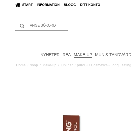
START
INFORMATION
BLOGG
DITT KONTO
NYHETER
REA
MAKE-UP
MUN & TANDVÅR
Home
/
shop
/
Make-up
/
Lipliner
/
puroBIO Cosmetics - Long Lasting