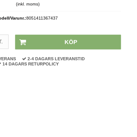
(inkl. moms)
dell/Varunr.:
8051411367437
Lagerstatus:
På lager
T.
KÖP
VERANS
2-4 DAGARS LEVERANSTID
14 DAGARS RETURPOLICY