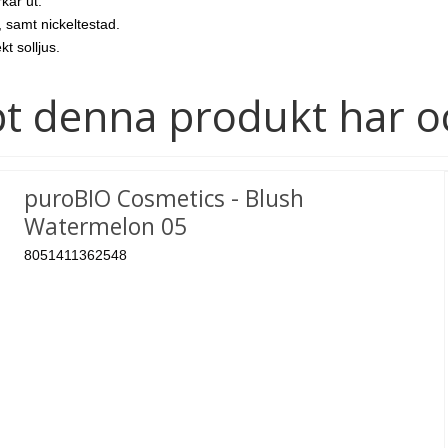
kar ut.
 samt nickeltestad.
t solljus.
t denna produkt har o
puroBIO Cosmetics - Blush
Watermelon 05
8051411362548