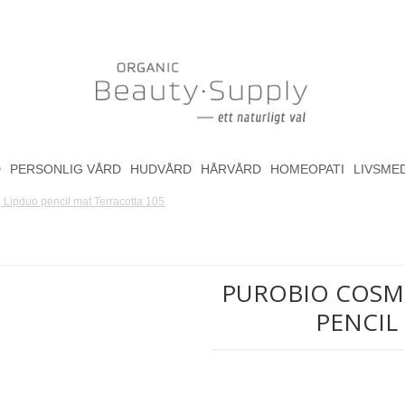
D
PERSONLIG VÅRD
HUDVÅRD
HÅRVÅRD
HOMEOPATI
LIVSME
 Lipduo pencil mat Terracotta 105
PUROBIO COSME
PENCIL