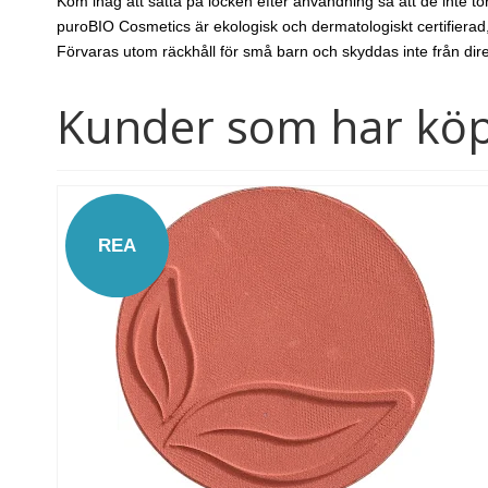
Kom ihåg att sätta på locken efter användning så att de inte tor
puroBIO Cosmetics är ekologisk och dermatologiskt certifierad,
Förvaras utom räckhåll för små barn och skyddas inte från direk
Kunder som har köp
REA