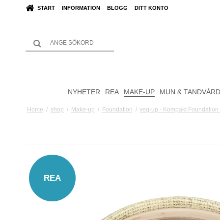
START
INFORMATION
BLOGG
DITT KONTO
NYHETER
REA
MAKE-UP
MUN & TANDVÅR
Home
/
shop
/
Make-up
/
Foundation
/
veg-up - Kompakt Foundation
REA