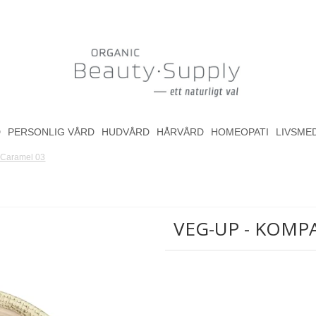
D
PERSONLIG VÅRD
HUDVÅRD
HÅRVÅRD
HOMEOPATI
LIVSME
 Caramel 03
VEG-UP - KOMP