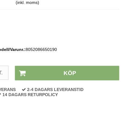
(inkl. moms)
dell/Varunr.:
8052086650190
Lagerstatus:
På lager
T.
KÖP
VERANS
2-4 DAGARS LEVERANSTID
14 DAGARS RETURPOLICY