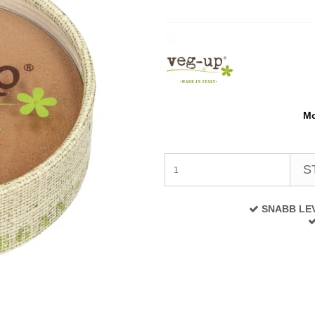
Mo
S
SNABB LE