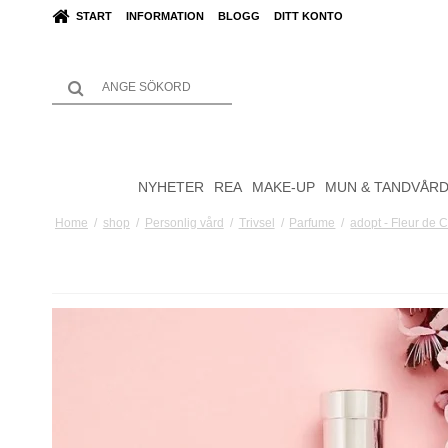
START
INFORMATION
BLOGG
DITT KONTO
NYHETER
REA
MAKE-UP
MUN & TANDVÅR
Home
/
shop
/
Personlig vård
/
Trivsel
/
Parfume
/
adopt - Fleur de 