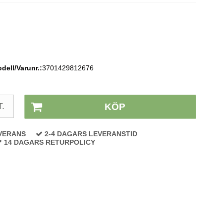
dell/Varunr.:
3701429812676
Lagerstatus:
På lager
T.
KÖP
VERANS
2-4 DAGARS LEVERANSTID
14 DAGARS RETURPOLICY