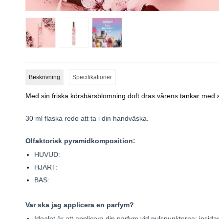
Beskrivning
Specifikationer
Med sin friska körsbärsblomning doft dras vårens tankar med all
30 ml flaska redo att ta i din handväska.
Olfaktorisk pyramidkomposition:
HUVUD:
HJÄRT:
BAS:
Var ska jag applicera en parfym?
Idealet är att applicera din parfym vid pulspunkterna: insi