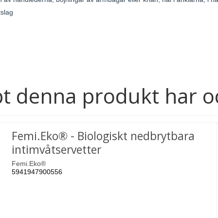
tslag
t denna produkt har o
Femi.Eko® - Biologiskt nedbrytbara
intimvåtservetter
Femi.Eko®
5941947900556