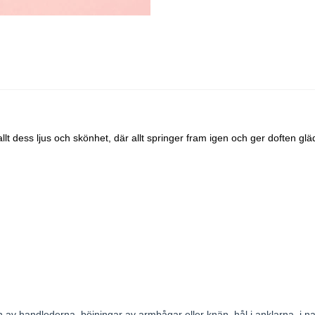
t dess ljus och skönhet, där allt springer fram igen och ger doften glä
dan av handlederna, böjningar av armbågar eller knän, hål i anklarna, 