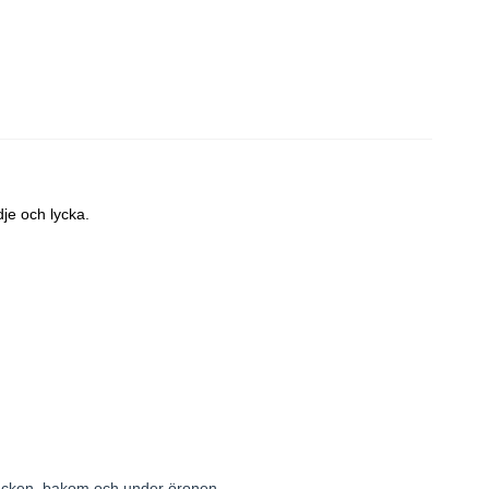
dje och lycka.
i nacken, bakom och under öronen