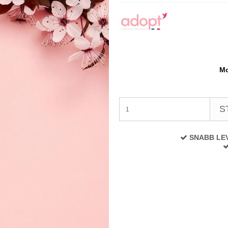
Mo
S
SNABB LE