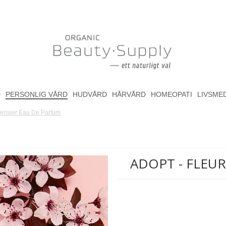
D
PERSONLIG VÅRD
HUDVÅRD
HÅRVÅRD
HOMEOPATI
LIVSME
Cerisier Eau De Parfum
ADOPT - FLEUR