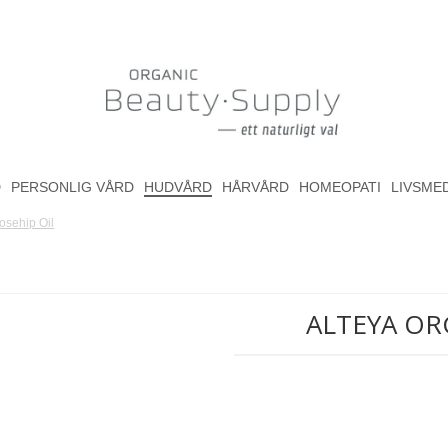
D
PERSONLIG VÅRD
HUDVÅRD
HÅRVÅRD
HOMEOPATI
LIVSME
osehip Oil
ALTEYA ORG