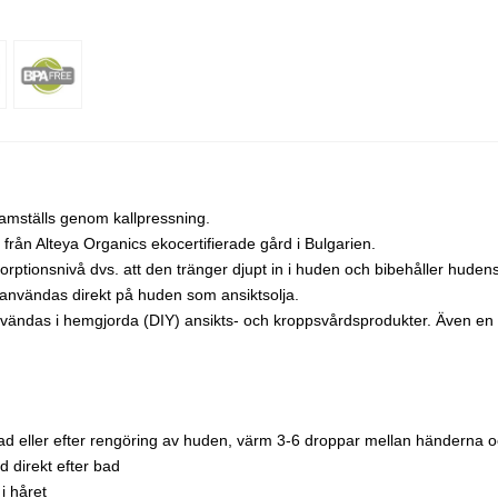
ramställs genom kallpressning.
rån Alteya Organics ekocertifierade gård i Bulgarien.
ptionsnivå dvs. att den tränger djupt in i huden och bibehåller hudens
 användas direkt på huden som ansiktsolja.
vändas i hemgjorda (DIY) ansikts- och kroppsvårdsprodukter. Även en s
r bad eller efter rengöring av huden, värm 3-6 droppar mellan händerna
 direkt efter bad
i håret