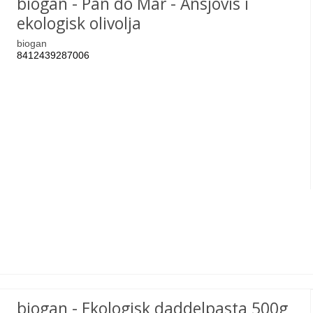
biogan - Pan do Mar - Ansjovis i
ekologisk olivolja
biogan
8412439287006
biogan - Ekologisk daddelpasta 500g