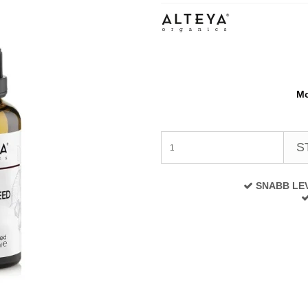
Mo
S
SNABB LE