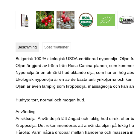
Beskrivning
Specifikationer
Bulgarisk 100 % ekologisk USDA-certifierad nyponolja. Oljan f
Oljan är gjord av fröna från Rosa Canina-planen, som kommer f
Nyponolja är en utmärkt hudfuktande olja, som har en hög absor
Ekologisk nyponolja är en av de bästa antirynkoljorna och kan
Oljan är även lämplig som kroppsolja, massageolja och kan an
Hudtyp: torr, normal och mogen hud.
Använding:
Ansiktsolja: Används på lätt ångad och fuktig hud direkt efte
Kroppsolja: Det rekommenderas att använda oljan på fuktig hud
Hårolja: Värm några droppar mellan händerna och massera in 