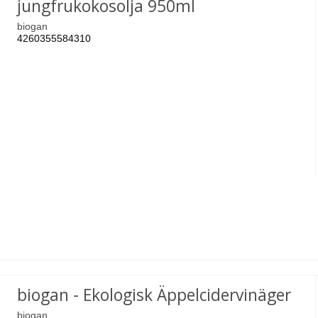
jungfrukokosolja 950ml
biogan
4260355584310
biogan - Ekologisk Äppelcidervinäger
biogan