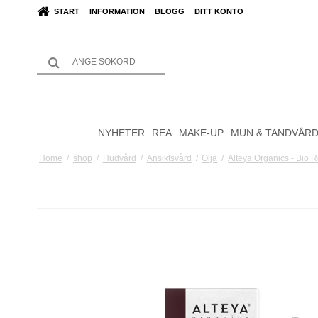
START
INFORMATION
BLOGG
DITT KONTO
NYHETER
REA
MAKE-UP
MUN & TANDVÅR
Home
/
shop
/
Hudvård
/
Ansiktsvård
/
Olja
/
Alteya Organics - Bio R