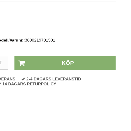
dell/Varunr.:
3800219791501
Lagerstatus:
På lager
T.
KÖP
VERANS
2-4 DAGARS LEVERANSTID
14 DAGARS RETURPOLICY