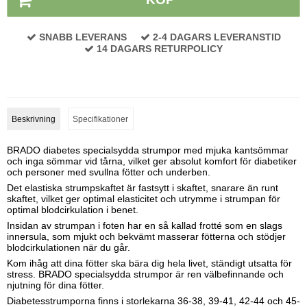
SNABB LEVERANS
2-4 DAGARS LEVERANSTID
14 DAGARS RETURPOLICY
Beskrivning
Specifikationer
BRADO diabetes specialsydda strumpor med mjuka kantsömmar
och inga sömmar vid tårna, vilket ger absolut komfort för diabetiker
och personer med svullna fötter och underben.
Det elastiska strumpskaftet är fastsytt i skaftet, snarare än runt
skaftet, vilket ger optimal elasticitet och utrymme i strumpan för
optimal blodcirkulation i benet.
Insidan av strumpan i foten har en så kallad frotté som en slags
innersula, som mjukt och bekvämt masserar fötterna och stödjer
blodcirkulationen när du går.
Kom ihåg att dina fötter ska bära dig hela livet, ständigt utsatta för
stress. BRADO specialsydda strumpor är ren välbefinnande och
njutning för dina fötter.
Diabetesstrumporna finns i storlekarna 36-38, 39-41, 42-44 och 45-