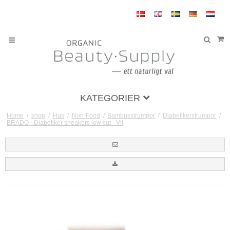
KATEGORIER
Home
/
shop
/
Hus
/
Non-Food
/
Bambusstrumpor
/
Diabetikerstrumpor
/
BRADO - Diabetiker sneakers low cut - Vit