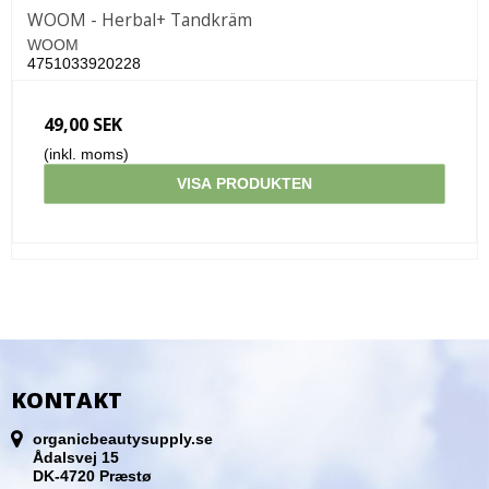
WOOM - Herbal+ Tandkräm
WOOM
4751033920228
49,00 SEK
(inkl. moms)
VISA PRODUKTEN
KONTAKT
organicbeautysupply.se
Ådalsvej 15
DK-4720 Præstø